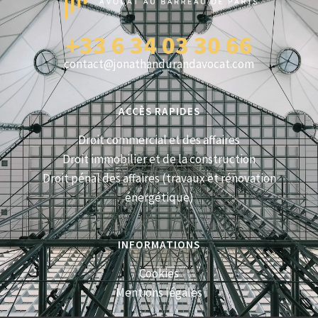
+33 6 34 03 30 66
contact@jonathandurandavocat.com
ACCÈS RAPIDES
Droit commercial et des affaires
Droit immobilier et de la construction
Droit pénal des affaires (travaux et rénovation
énergétique)
INFORMATIONS
Cookies
Mentions légales