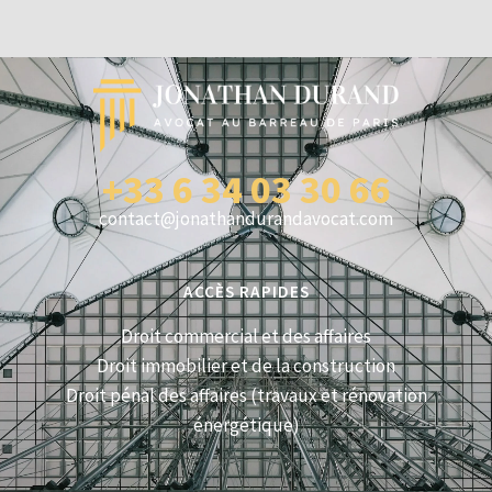
+33 6 34 03 30 66
contact@jonathandurandavocat.com
ACCÈS RAPIDES
Droit commercial et des affaires
Droit immobilier et de la construction
Droit pénal des affaires (travaux et rénovation
énergétique)