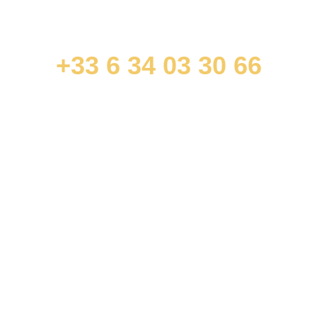
+33 6 34 03 30 66
contact@jonathandurandavocat.com
ACCÈS RAPIDES
Droit commercial et des affaires
Droit immobilier et de la construction
Droit pénal des affaires (travaux et rénovation
énergétique)
INFORMATIONS
Cookies
Mentions légales