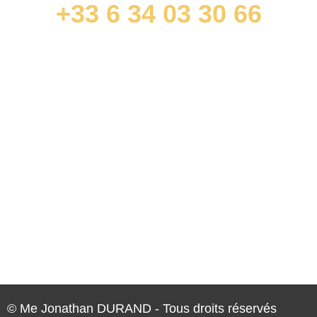
+33 6 34 03 30 66
contact@jonathandurandavocat.com
ACCÈS RAPIDES
Droit commercial et des affaires
Droit immobilier et de la construction
Droit pénal des affaires (travaux et rénovation
énergétique)
INFORMATIONS
Cookies
Mentions légales
© Me Jonathan DURAND - Tous droits réservés