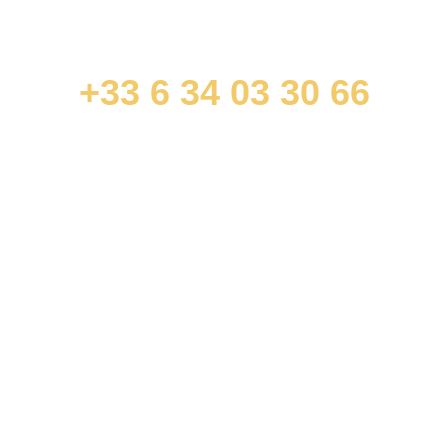
+33 6 34 03 30 66
contact@jonathandurandavocat.com
ACCÈS RAPIDES
Droit commercial et des affaires
Droit immobilier et de la construction
Droit pénal des affaires (travaux et rénovation
énergétique)
INFORMATIONS
Cookies
Mentions légales