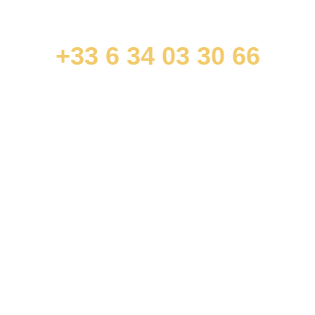
+33 6 34 03 30 66
contact@jonathandurandavocat.com
ACCÈS RAPIDES
Droit commercial et des affaires
Droit immobilier et de la construction
Droit pénal des affaires (travaux et rénovation
énergétique)
INFORMATIONS
Cookies
Mentions légales