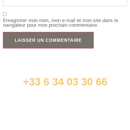
Enregistrer mon nom, mon e-mail et mon site dans le
navigateur pour mon prochain commentaire.
+33 6 34 03 30 66
contact@jonathandurandavocat.com
ACCÈS RAPIDES
Droit commercial et des affaires
Droit immobilier et de la construction